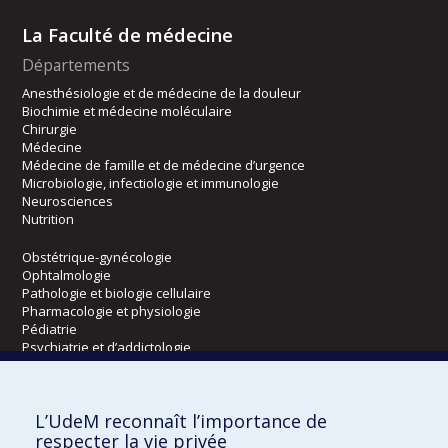
La Faculté de médecine
Départements
Anesthésiologie et de médecine de la douleur
Biochimie et médecine moléculaire
Chirurgie
Médecine
Médecine de famille et de médecine d’urgence
Microbiologie, infectiologie et immunologie
Neurosciences
Nutrition
Obstétrique-gynécologie
Ophtalmologie
Pathologie et biologie cellulaire
Pharmacologie et physiologie
Pédiatrie
Psychiatrie et d’addictologie
Radiologie, radio-oncologie et médecine nucléaire
L’UdeM reconnaît l’importance de
Écoles
respecter la vie privée