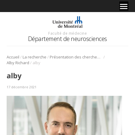
Faculté de médecine
Département de neurosciences
/
/
/
Accueil
La recherche
Présentation des chercheurs et de leur discipline
/
Alby Richard
alby
alby
17 décembre 2021