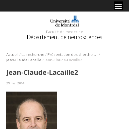
Faculté de médecine
Département de neurosciences
/
/
/
Accueil
La recherche
Présentation des chercheurs et de leur discipline
/
Jean-Claude Lacaille
Jean-Claude-Lacaille2
Jean-Claude-Lacaille2
29 mai 2014