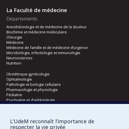
La Faculté de médecine
Départements
Anesthésiologie et de médecine de la douleur
Biochimie et médecine moléculaire
Chirurgie
Médecine
Médecine de famille et de médecine d’urgence
Microbiologie, infectiologie et immunologie
Neurosciences
Nutrition
Obstétrique-gynécologie
Ophtalmologie
Pathologie et biologie cellulaire
Pharmacologie et physiologie
Pédiatrie
Psychiatrie et d’addictologie
Radiologie, radio-oncologie et médecine nucléaire
L’UdeM reconnaît l’importance de
Écoles
respecter la vie privée