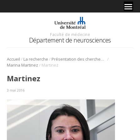
Faculté de médecine
Département de neurosciences
/
/
/
Accueil
La recherche
Présentation des chercheurs et de leur discipline
/
Marina Martinez
Martinez
Martinez
3 mai 2016