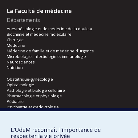
La Faculté de médecine
Départements
Anesthésiologie et de médecine de la douleur
Biochimie et médecine moléculaire
Chirurgie
Médecine
Médecine de famille et de médecine d’urgence
Microbiologie, infectiologie et immunologie
Neurosciences
Nutrition
Obstétrique-gynécologie
Ophtalmologie
Pathologie et biologie cellulaire
Pharmacologie et physiologie
Pédiatrie
Psychiatrie et d’addictologie
Radiologie, radio-oncologie et médecine nucléaire
L’UdeM reconnaît l’importance de
Écoles
respecter la vie privée