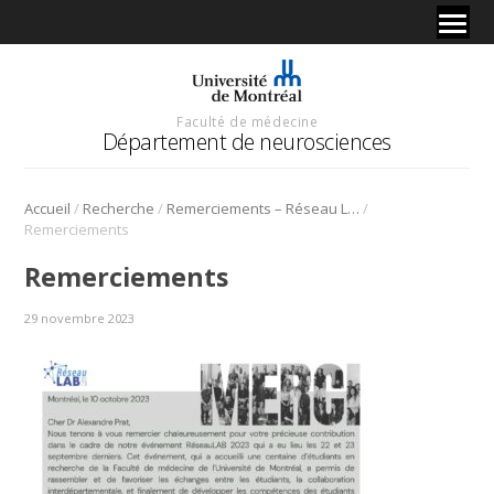
Faculté de médecine
Département de neurosciences
/
/
/
Accueil
Recherche
Remerciements – Réseau LAB 2023
Remerciements
Remerciements
29 novembre 2023