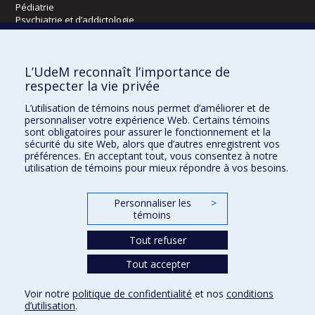
Pédiatrie
Psychiatrie et d’addictologie
Radiologie, radio-oncologie et médecine nucléaire
L’UdeM reconnaît l’importance de
Écoles
respecter la vie privée
Kinésiologie et des sciences de l’activité physique
L’utilisation de témoins nous permet d’améliorer et de
Orthophonie et audiologie
personnaliser votre expérience Web. Certains témoins
Réadaptation
sont obligatoires pour assurer le fonctionnement et la
sécurité du site Web, alors que d’autres enregistrent vos
préférences. En acceptant tout, vous consentez à notre
Directions
utilisation de témoins pour mieux répondre à vos besoins.
DPC
CPASS
Personnaliser les
>
Éthique clinique
témoins
Tout refuser
Tout accepter
Voir notre
politique de confidentialité
et nos
conditions
Confidentialité
Conditions d’utilisation
Paramètres des témoins
d’utilisation
.