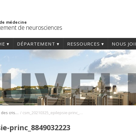
 de médecine
ement de neurosciences
HE
DÉPARTEMENT
RESSOURCES
NOUS JO
/
Prédire le moment des crises d’épilepsie
csm_20210325_epilepsie-princ_8849032223
ie-princ_8849032223