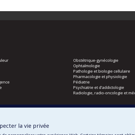
uleur
Obstétrique-gynécologie
Ophtalmologie
Pathologie et biologie cellulaire
Pharmacologie et physiologie
gence
Pédiatrie
ie
Psychiatrie et d’addictologie
Radiologie, radio-oncologie et mé
Directions
 physique
DPC
ecter la vie privée
CPASS
Éthique clinique