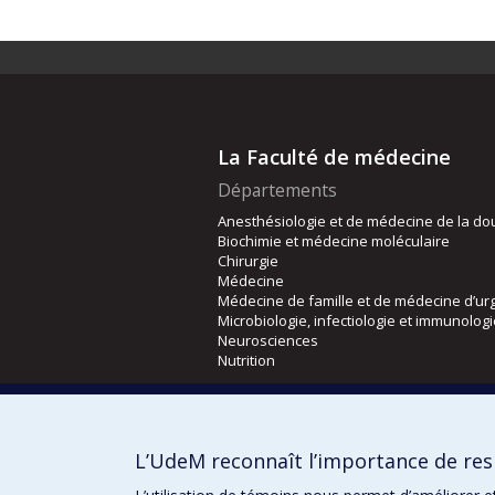
La Faculté de médecine
Départements
Anesthésiologie et de médecine de la do
Biochimie et médecine moléculaire
Chirurgie
Médecine
Médecine de famille et de médecine d’ur
Microbiologie, infectiologie et immunolog
Neurosciences
Nutrition
Écoles
Kinésiologie et des sciences de l’activité
L’UdeM reconnaît l’importance de resp
Orthophonie et audiologie
Réadaptation