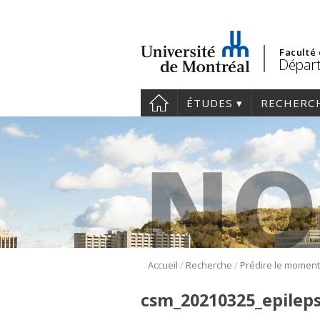
Faculté
Départ
ÉTUDES
RECHERC
/
/
Accueil
Recherche
csm_20210325_epileps