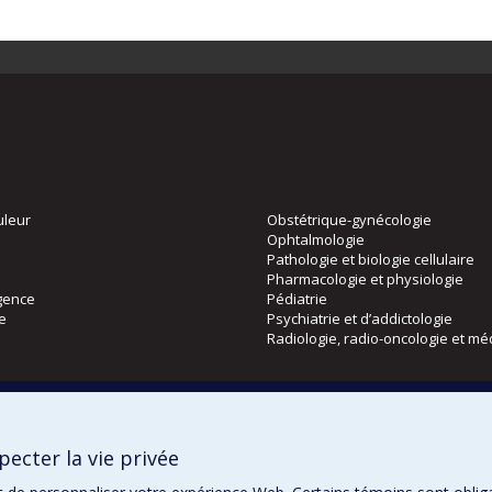
uleur
Obstétrique-gynécologie
Ophtalmologie
Pathologie et biologie cellulaire
Pharmacologie et physiologie
gence
Pédiatrie
ie
Psychiatrie et d’addictologie
Radiologie, radio-oncologie et mé
Directions
 physique
DPC
ecter la vie privée
CPASS
Éthique clinique