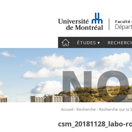
Faculté
Départ
ÉTUDES
RECHERC
/
/
Accueil
Recherche
csm_20181128_labo-ro