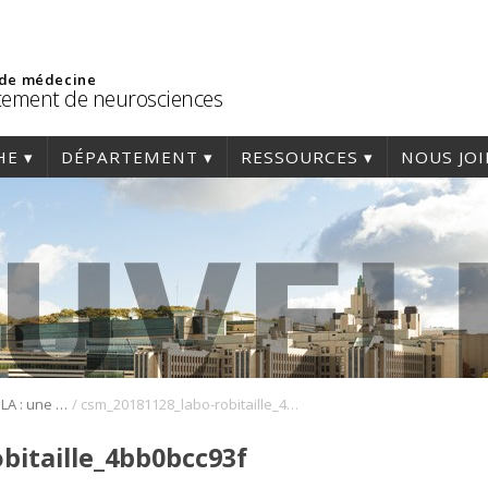
 de médecine
ement de neurosciences
HE
DÉPARTEMENT
RESSOURCES
NOUS JO
/
Recherche sur la SLA : une visite pour sensibiliser le public
csm_20181128_labo-robitaille_4bb0bcc93f
bitaille_4bb0bcc93f