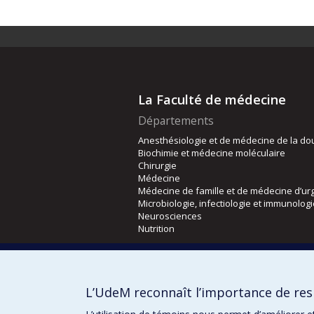
La Faculté de médecine
Départements
Anesthésiologie et de médecine de la do
Biochimie et médecine moléculaire
Chirurgie
Médecine
Médecine de famille et de médecine d’ur
Microbiologie, infectiologie et immunolog
Neurosciences
Nutrition
Écoles
Kinésiologie et des sciences de l’activité
L’UdeM reconnaît l’importance de resp
Orthophonie et audiologie
Réadaptation