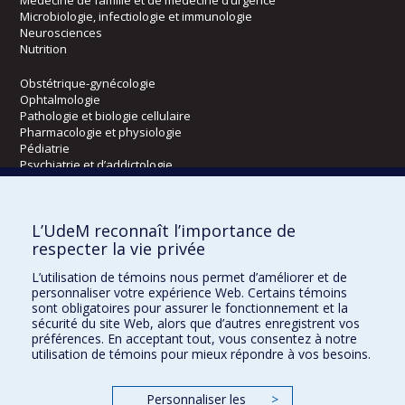
Microbiologie, infectiologie et immunologie
Neurosciences
Nutrition
Obstétrique-gynécologie
Ophtalmologie
Pathologie et biologie cellulaire
Pharmacologie et physiologie
Pédiatrie
Psychiatrie et d’addictologie
Radiologie, radio-oncologie et médecine nucléaire
L’UdeM reconnaît l’importance de
Écoles
respecter la vie privée
Kinésiologie et des sciences de l’activité physique
L’utilisation de témoins nous permet d’améliorer et de
Orthophonie et audiologie
personnaliser votre expérience Web. Certains témoins
Réadaptation
sont obligatoires pour assurer le fonctionnement et la
sécurité du site Web, alors que d’autres enregistrent vos
préférences. En acceptant tout, vous consentez à notre
Directions
utilisation de témoins pour mieux répondre à vos besoins.
DPC
CPASS
Personnaliser les
>
Éthique clinique