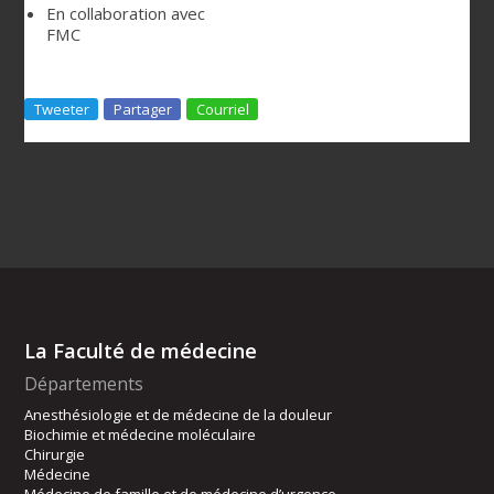
En collaboration avec
FMC
Tweeter
Partager
Courriel
La Faculté de médecine
Départements
Anesthésiologie et de médecine de la douleur
Biochimie et médecine moléculaire
Chirurgie
Médecine
Médecine de famille et de médecine d’urgence