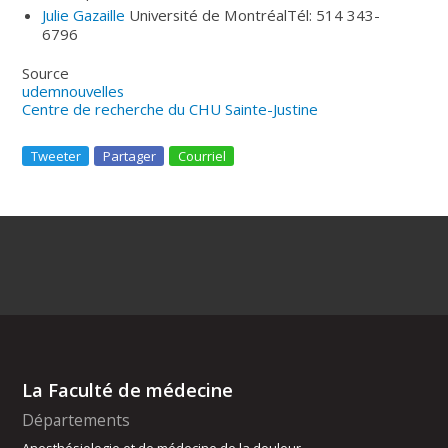
Julie Gazaille
Université de Montréal
Tél: 514 343-
6796
Source
udemnouvelles
Centre de recherche du CHU Sainte-Justine
Tweeter
Partager
Courriel
La Faculté de médecine
Départements
Anesthésiologie et de médecine de la douleur