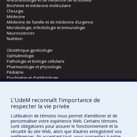
Biochimie et médecine moléculaire
Chirurgie
Médecine
Médecine de famille et de médecine d’urgence
Microbiologie, infectiologie et immunologie
Neurosciences
Nutrition
Obstétrique-gynécologie
Ophtalmologie
Pathologie et biologie cellulaire
Pharmacologie et physiologie
Pédiatrie
Psychiatrie et d’addictologie
Radiologie, radio-oncologie et médecine nucléaire
L’UdeM reconnaît l’importance de
Écoles
respecter la vie privée
Kinésiologie et des sciences de l’activité physique
L’utilisation de témoins nous permet d’améliorer et de
Orthophonie et audiologie
personnaliser votre expérience Web. Certains témoins
Réadaptation
sont obligatoires pour assurer le fonctionnement et la
sécurité du site Web, alors que d’autres enregistrent vos
préférences. En acceptant tout, vous consentez à notre