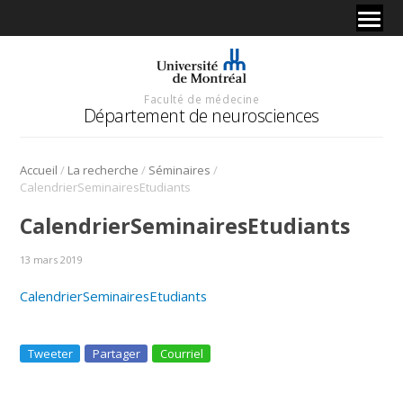
Faculté de médecine
Département de neurosciences
/
/
/
Accueil
La recherche
Séminaires
CalendrierSeminairesEtudiants
CalendrierSeminairesEtudiants
13 mars 2019
CalendrierSeminairesEtudiants
Tweeter
Partager
Courriel