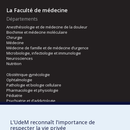
La Faculté de médecine
Départements
Anesthésiologie et de médecine de la douleur
Biochimie et médecine moléculaire
Chirurgie
Médecine
Médecine de famille et de médecine d’urgence
Microbiologie, infectiologie et immunologie
Neurosciences
Nutrition
Obstétrique-gynécologie
Ophtalmologie
Pathologie et biologie cellulaire
Pharmacologie et physiologie
Pédiatrie
Psychiatrie et d’addictologie
Radiologie, radio-oncologie et médecine nucléaire
L’UdeM reconnaît l’importance de
Écoles
respecter la vie privée