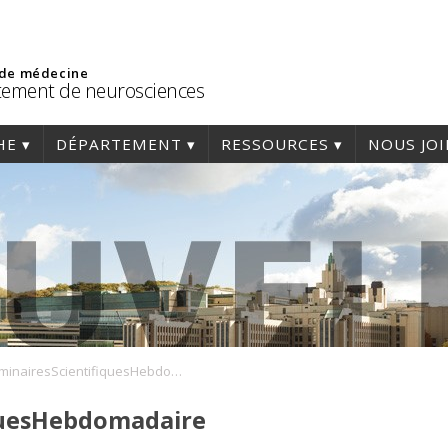
 de médecine
ement de neurosciences
HE
DÉPARTEMENT
RESSOURCES
NOUS JO
SeminairesScientifiquesHebdomadaire
quesHebdomadaire