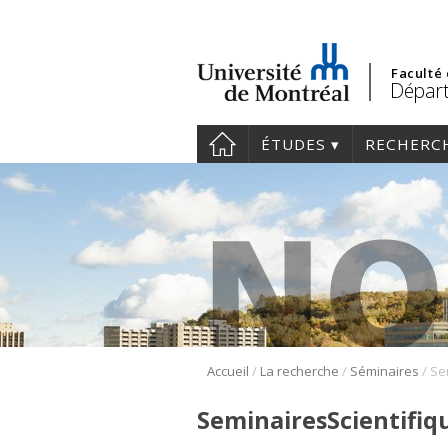
Faculté
Départ
ÉTUDES
RECHERC
/
/
/
Accueil
La recherche
Séminaires
SeminairesScientifi