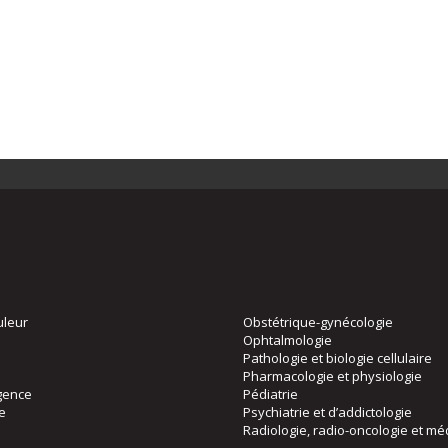
uleur
Obstétrique-gynécologie
Ophtalmologie
Pathologie et biologie cellulaire
Pharmacologie et physiologie
gence
Pédiatrie
ie
Psychiatrie et d’addictologie
Radiologie, radio-oncologie et mé