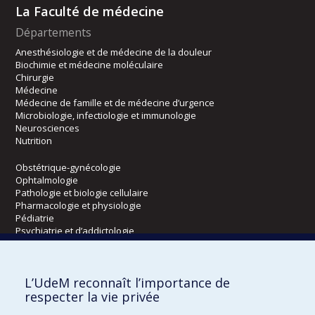
La Faculté de médecine
Départements
Anesthésiologie et de médecine de la douleur
Biochimie et médecine moléculaire
Chirurgie
Médecine
Médecine de famille et de médecine d’urgence
Microbiologie, infectiologie et immunologie
Neurosciences
Nutrition
Obstétrique-gynécologie
Ophtalmologie
Pathologie et biologie cellulaire
Pharmacologie et physiologie
Pédiatrie
Psychiatrie et d’addictologie
Radiologie, radio-oncologie et médecine nucléaire
L’UdeM reconnaît l’importance de
Écoles
respecter la vie privée
Kinésiologie et des sciences de l’activité physique