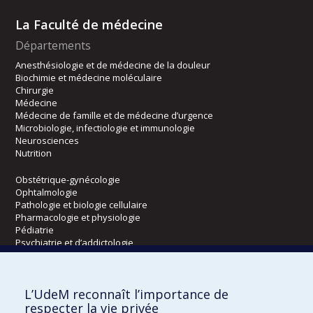
La Faculté de médecine
Départements
Anesthésiologie et de médecine de la douleur
Biochimie et médecine moléculaire
Chirurgie
Médecine
Médecine de famille et de médecine d’urgence
Microbiologie, infectiologie et immunologie
Neurosciences
Nutrition
Obstétrique-gynécologie
Ophtalmologie
Pathologie et biologie cellulaire
Pharmacologie et physiologie
Pédiatrie
Psychiatrie et d’addictologie
Radiologie, radio-oncologie et médecine nucléaire
L’UdeM reconnaît l’importance de
Écoles
respecter la vie privée