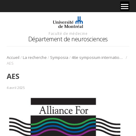
Faculté de médecine
Département de neurosciences
/
/
/
/
Accueil
La recherche
Symposia
46e symposium international en neurosciences de l’Université de Montréal
AES
AES
4 avril 2025