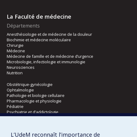
La Faculté de médecine
Départements
Anesthésiologie et de médecine de la douleur
Biochimie et médecine moléculaire
Chirurgie
Médecine
Médecine de famille et de médecine d’urgence
Microbiologie, infectiologie et immunologie
Neurosciences
Nutrition
Obstétrique-gynécologie
Ophtalmologie
Pathologie et biologie cellulaire
Pharmacologie et physiologie
Pédiatrie
Psychiatrie et d’addictologie
Radiologie, radio-oncologie et médecine nucléaire
L’UdeM reconnaît l’importance de