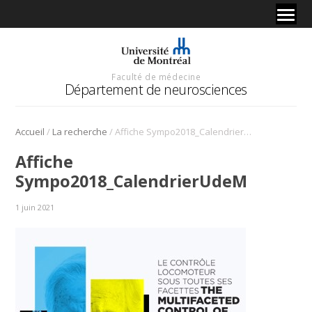
Faculté de médecine
Département de neurosciences
/
/
Accueil
La recherche
Affiche Sympo2018_CalendrierUdeM
Affiche
Sympo2018_CalendrierUdeM
1 juin 2021