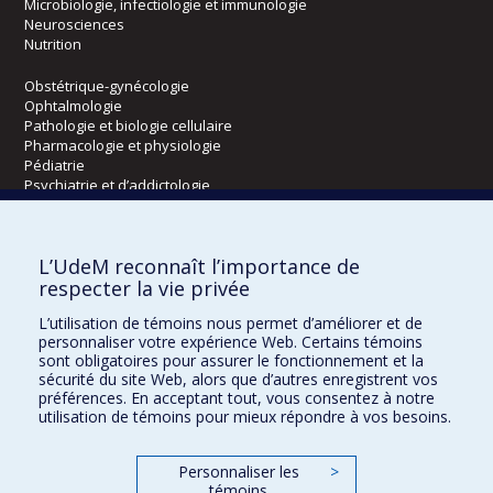
Microbiologie, infectiologie et immunologie
Neurosciences
Nutrition
Obstétrique-gynécologie
Ophtalmologie
Pathologie et biologie cellulaire
Pharmacologie et physiologie
Pédiatrie
Psychiatrie et d’addictologie
Radiologie, radio-oncologie et médecine nucléaire
L’UdeM reconnaît l’importance de
Écoles
respecter la vie privée
Kinésiologie et des sciences de l’activité physique
L’utilisation de témoins nous permet d’améliorer et de
Orthophonie et audiologie
personnaliser votre expérience Web. Certains témoins
Réadaptation
sont obligatoires pour assurer le fonctionnement et la
sécurité du site Web, alors que d’autres enregistrent vos
préférences. En acceptant tout, vous consentez à notre
Directions
utilisation de témoins pour mieux répondre à vos besoins.
DPC
CPASS
Personnaliser les
>
Éthique clinique
témoins