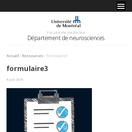
Faculté de médecine
Département de neurosciences
/
/
Accueil
Ressources
formulaire3
formulaire3
4 juin 2014