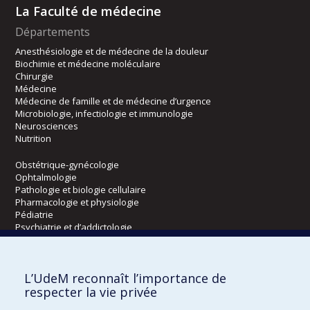
La Faculté de médecine
Départements
Anesthésiologie et de médecine de la douleur
Biochimie et médecine moléculaire
Chirurgie
Médecine
Médecine de famille et de médecine d’urgence
Microbiologie, infectiologie et immunologie
Neurosciences
Nutrition
Obstétrique-gynécologie
Ophtalmologie
Pathologie et biologie cellulaire
Pharmacologie et physiologie
Pédiatrie
Psychiatrie et d’addictologie
Radiologie, radio-oncologie et médecine nucléaire
L’UdeM reconnaît l’importance de
Écoles
respecter la vie privée
Kinésiologie et des sciences de l’activité physique