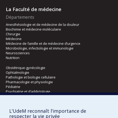
La Faculté de médecine
Départements
Anesthésiologie et de médecine de la douleur
Biochimie et médecine moléculaire
Chirurgie
Médecine
Médecine de famille et de médecine d’urgence
Microbiologie, infectiologie et immunologie
Neurosciences
Nutrition
Obstétrique-gynécologie
Ophtalmologie
Pathologie et biologie cellulaire
Pharmacologie et physiologie
Pédiatrie
Psychiatrie et d’addictologie
Radiologie, radio-oncologie et médecine nucléaire
L’UdeM reconnaît l’importance de
Écoles
respecter la vie privée