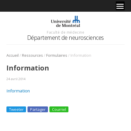
Faculté de médecine
Département de neurosciences
/
/
/
Accueil
Ressources
Formulaires
Information
Information
24 avril 2014
Information
Tweeter
Partager
Courriel