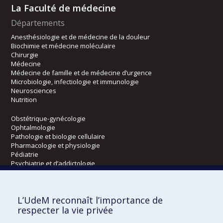
La Faculté de médecine
Départements
Anesthésiologie et de médecine de la douleur
Biochimie et médecine moléculaire
Chirurgie
Médecine
Médecine de famille et de médecine d’urgence
Microbiologie, infectiologie et immunologie
Neurosciences
Nutrition
Obstétrique-gynécologie
Ophtalmologie
Pathologie et biologie cellulaire
Pharmacologie et physiologie
Pédiatrie
Psychiatrie et d’addictologie
Radiologie, radio-oncologie et médecine nucléaire
L’UdeM reconnaît l’importance de
Écoles
respecter la vie privée
Kinésiologie et des sciences de l’activité physique