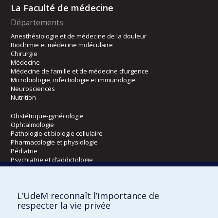
La Faculté de médecine
Départements
Anesthésiologie et de médecine de la douleur
Biochimie et médecine moléculaire
Chirurgie
Médecine
Médecine de famille et de médecine d’urgence
Microbiologie, infectiologie et immunologie
Neurosciences
Nutrition
Obstétrique-gynécologie
Ophtalmologie
Pathologie et biologie cellulaire
Pharmacologie et physiologie
Pédiatrie
Psychiatrie et d’addictologie
Radiologie, radio-oncologie et médecine nucléaire
L’UdeM reconnaît l’importance de
Écoles
respecter la vie privée
Kinésiologie et des sciences de l’activité physique