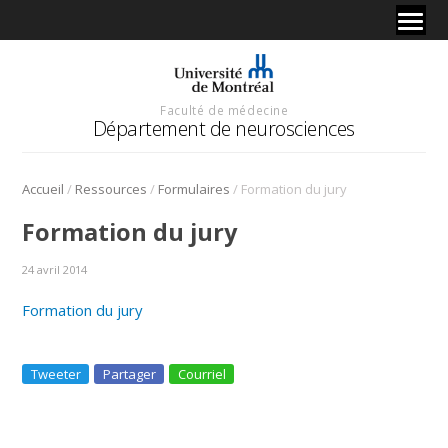
Faculté de médecine
Département de neurosciences
/
/
/
Accueil
Ressources
Formulaires
Formation du jury
Formation du jury
24 avril 2014
Formation du jury
Tweeter
Partager
Courriel