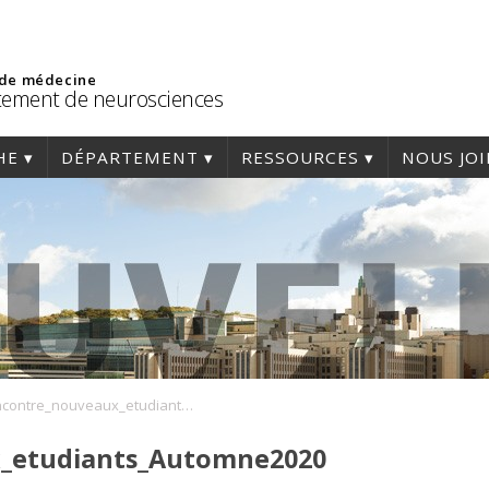
 de médecine
ement de neurosciences
HE
DÉPARTEMENT
RESSOURCES
NOUS JO
Rencontre_nouveaux_etudiants_Automne2020
_etudiants_Automne2020