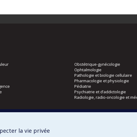
uleur
Obstétrique-gynécologie
Ophtalmologie
Pathologie et biologie cellulaire
Pharmacologie et physiologie
gence
Pédiatrie
ie
Psychiatrie et d’addictologie
Radiologie, radio-oncologie et mé
Directions
 physique
DPC
ecter la vie privée
CPASS