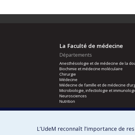
La Faculté de médecine
Départements
Anesthésiologie et de médecine de la do
Biochimie et médecine moléculaire
Chirurgie
Médecine
Médecine de famille et de médecine d’ur
Microbiologie, infectiologie et immunolog
Neurosciences
Nutrition
Écoles
Kinésiologie et des sciences de l’activité
L’UdeM reconnaît l’importance de resp
Orthophonie et audiologie