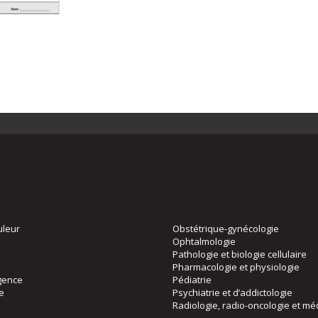
uleur
Obstétrique-gynécologie
Ophtalmologie
Pathologie et biologie cellulaire
Pharmacologie et physiologie
gence
Pédiatrie
ie
Psychiatrie et d’addictologie
Radiologie, radio-oncologie et mé