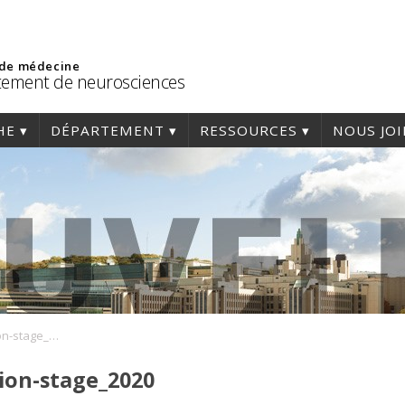
 de médecine
ement de neurosciences
HE
DÉPARTEMENT
RESSOURCES
NOUS JO
Formulaire-approbation-stage_2020
ion-stage_2020