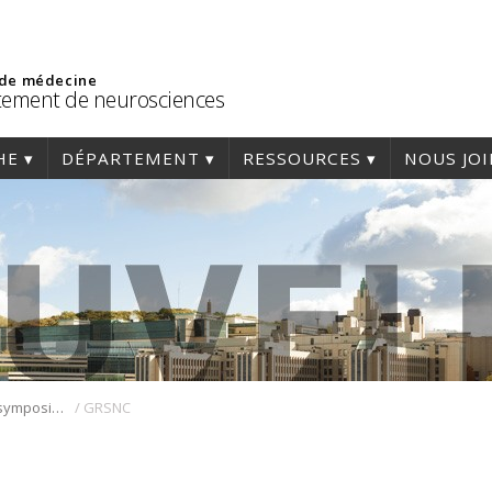
 de médecine
ement de neurosciences
HE
DÉPARTEMENT
RESSOURCES
NOUS JO
/
Retour sur le 40e symposium international du GRSNC du 7 mai 2018
GRSNC