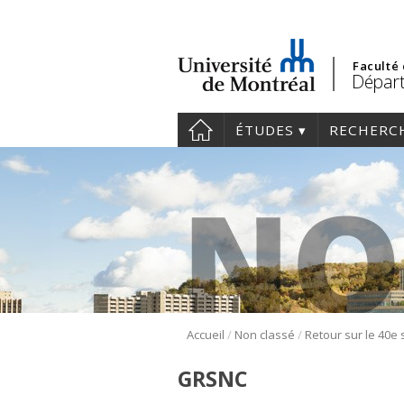
Faculté
Départ
ÉTUDES
RECHERC
/
/
Accueil
Non classé
GRSNC