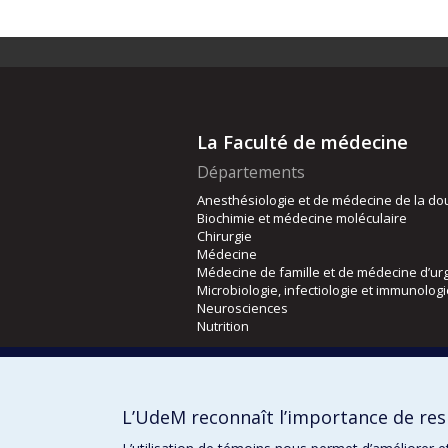
La Faculté de médecine
Départements
Anesthésiologie et de médecine de la do
Biochimie et médecine moléculaire
Chirurgie
Médecine
Médecine de famille et de médecine d’ur
Microbiologie, infectiologie et immunolog
Neurosciences
Nutrition
Écoles
Kinésiologie et des sciences de l’activité
L’UdeM reconnaît l’importance de resp
Orthophonie et audiologie
Réadaptation