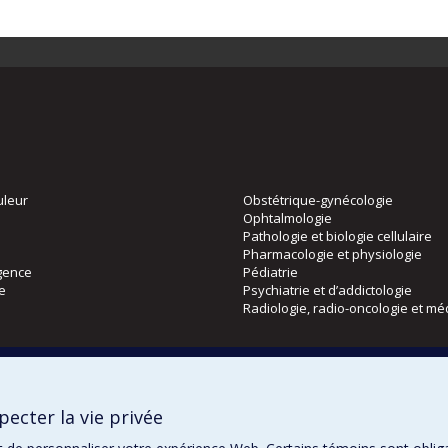
uleur
Obstétrique-gynécologie
Ophtalmologie
Pathologie et biologie cellulaire
Pharmacologie et physiologie
gence
Pédiatrie
ie
Psychiatrie et d’addictologie
Radiologie, radio-oncologie et mé
Directions
 physique
DPC
ecter la vie privée
CPASS
Éthique clinique