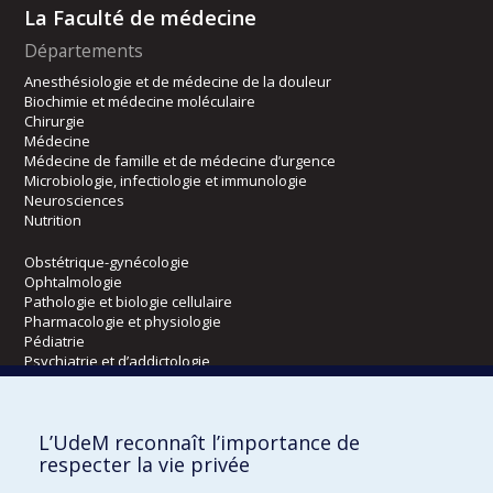
La Faculté de médecine
Départements
Anesthésiologie et de médecine de la douleur
Biochimie et médecine moléculaire
Chirurgie
Médecine
Médecine de famille et de médecine d’urgence
Microbiologie, infectiologie et immunologie
Neurosciences
Nutrition
Obstétrique-gynécologie
Ophtalmologie
Pathologie et biologie cellulaire
Pharmacologie et physiologie
Pédiatrie
Psychiatrie et d’addictologie
Radiologie, radio-oncologie et médecine nucléaire
L’UdeM reconnaît l’importance de
Écoles
respecter la vie privée
Kinésiologie et des sciences de l’activité physique