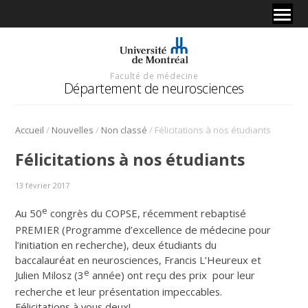
Faculté de médecine
Département de neurosciences
/
/
/
Accueil
Nouvelles
Non classé
Félicitations à nos étudiants
Félicitations à nos étudiants
13 février 2017
e
Au 50
congrès du COPSE, récemment rebaptisé
PREMIER (Programme d’excellence de médecine pour
l’initiation en recherche), deux étudiants du
baccalauréat en neurosciences, Francis L’Heureux et
e
Julien Milosz (3
année) ont reçu des prix pour leur
recherche et leur présentation impeccables.
Félicitations à vous deux!