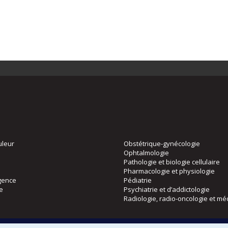
uleur
Obstétrique-gynécologie
Ophtalmologie
Pathologie et biologie cellulaire
Pharmacologie et physiologie
gence
Pédiatrie
ie
Psychiatrie et d’addictologie
Radiologie, radio-oncologie et mé