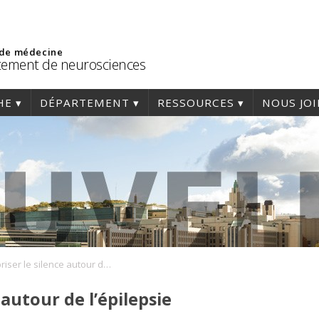
 de médecine
ement de neurosciences
HE
DÉPARTEMENT
RESSOURCES
NOUS JO
Pour briser le silence autour de l’épilepsie
 autour de l’épilepsie