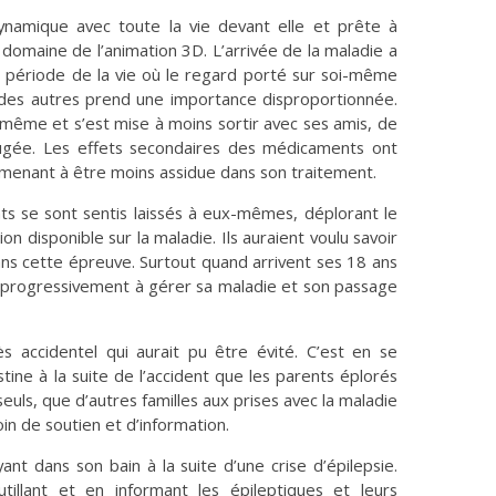
ynamique avec toute la vie devant elle et prête à
domaine de l’animation 3D. L’arrivée de la maladie a
te période de la vie où le regard porté sur soi-même
 des autres prend une importance disproportionnée.
e-même et s’est mise à moins sortir avec ses amis, de
jugée. Les effets secondaires des médicaments ont
l’amenant à être moins assidue dans son traitement.
nts se sont sentis laissés à eux-mêmes, déplorant le
 disponible sur la maladie. Ils auraient voulu savoir
ans cette épreuve. Surtout quand arrivent ses 18 ans
 progressivement à gérer sa maladie et son passage
s accidentel qui aurait pu être évité. C’est en se
tine à la suite de l’accident que les parents éplorés
seuls, que d’autres familles aux prises avec la maladie
oin de soutien et d’information.
nt dans son bain à la suite d’une crise d’épilepsie.
llant et en informant les épileptiques et leurs