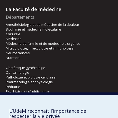
La Faculté de médecine
Départements
Anesthésiologie et de médecine de la douleur
Biochimie et médecine moléculaire
Chirurgie
Médecine
Médecine de famille et de médecine d’urgence
Microbiologie, infectiologie et immunologie
Neurosciences
Nutrition
Obstétrique-gynécologie
Ophtalmologie
Pathologie et biologie cellulaire
Pharmacologie et physiologie
Pédiatrie
Psychiatrie et d’addictologie
Radiologie, radio-oncologie et médecine nucléaire
L’UdeM reconnaît l’importance de
Écoles
respecter la vie privée