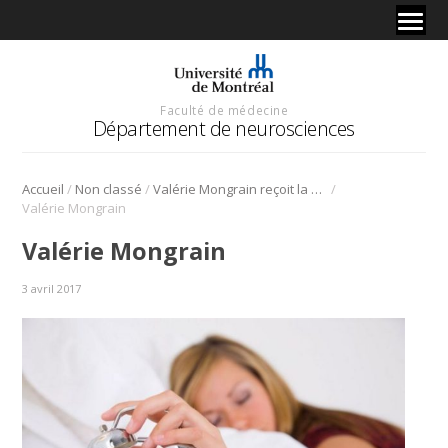
Faculté de médecine
Département de neurosciences
/
/
/
Accueil
Non classé
Valérie Mongrain reçoit la Chaire du Canada en physiologie moléculaire du sommeil.
Valérie Mongrain
Valérie Mongrain
3 avril 2017