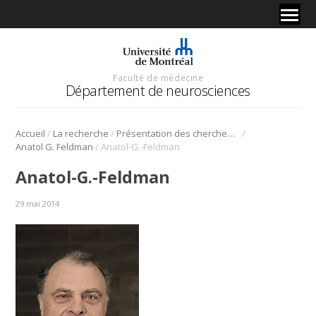
Faculté de médecine
Département de neurosciences
/
/
/
Accueil
La recherche
Présentation des chercheurs et de leur discipline
/
Anatol G. Feldman
Anatol-G.-Feldman
Anatol-G.-Feldman
29 mai 2014