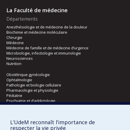
La Faculté de médecine
Départements
Anesthésiologie et de médecine de la douleur
Biochimie et médecine moléculaire
Chirurgie
Médecine
Médecine de famille et de médecine d’urgence
Microbiologie, infectiologie et immunologie
Neurosciences
Nutrition
Obstétrique-gynécologie
Ophtalmologie
Pathologie et biologie cellulaire
Pharmacologie et physiologie
Pédiatrie
Psychiatrie et d’addictologie
Radiologie, radio-oncologie et médecine nucléaire
L’UdeM reconnaît l’importance de
Écoles
respecter la vie privée