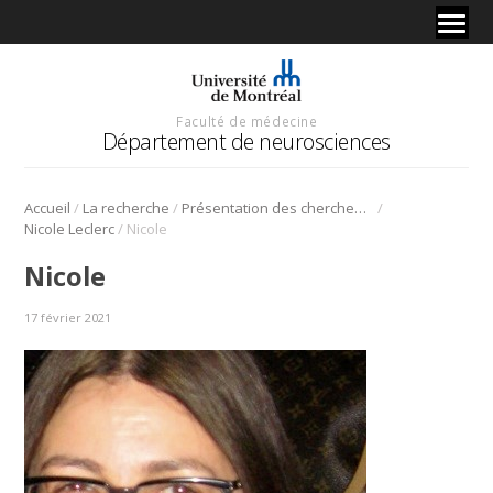
Faculté de médecine
Département de neurosciences
/
/
/
Accueil
La recherche
Présentation des chercheurs et de leur discipline
/
Nicole Leclerc
Nicole
Nicole
17 février 2021