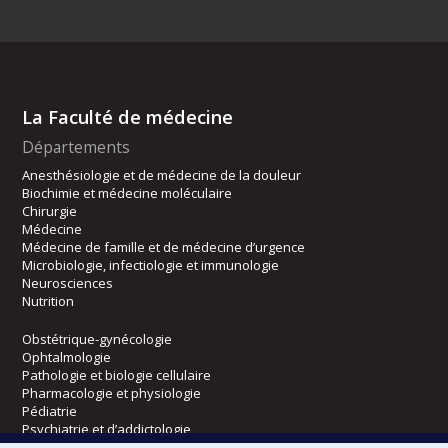
La Faculté de médecine
Départements
Anesthésiologie et de médecine de la douleur
Biochimie et médecine moléculaire
Chirurgie
Médecine
Médecine de famille et de médecine d’urgence
Microbiologie, infectiologie et immunologie
Neurosciences
Nutrition
Obstétrique-gynécologie
Ophtalmologie
Pathologie et biologie cellulaire
Pharmacologie et physiologie
Pédiatrie
Psychiatrie et d’addictologie
Radiologie, radio-oncologie et médecine nucléaire