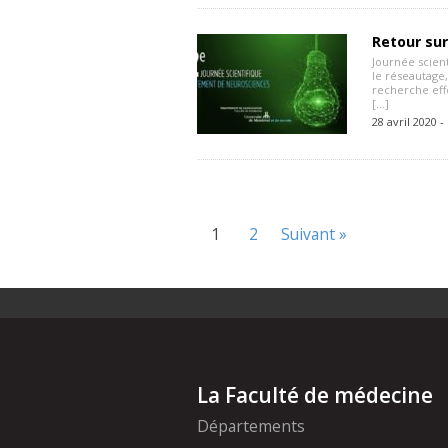
Retour sur
Journée scient
le réseautage
recherche effe
[…]
28 avril 2020 -
1
2
Suivant »
La Faculté de médecine
Départements