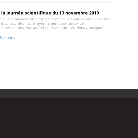
 la journée scientifique du 13 novembre 2019
ifique annuelle Notre Journée scientifique annuelle vise à favoriser
, la collaboration et le rayonnement des travaux de
ctués par nos étudiants et leurs laboratoires. Nous y soulignons
Événement