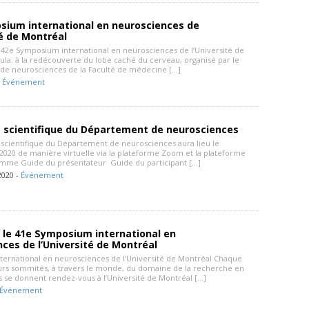
sium international en neurosciences de
té de Montréal
42e Symposium international en neurosciences de l’Université de
ula: à la redécouverte du lobe caché du cerveau, organisé par le
e neurosciences de la Faculté de médecine […]
-
Événement
e scientifique du Département de neurosciences
 scientifique du Département de neurosciences aura lieu le
020 de manière virtuelle via la plateforme Zoom et la plateforme
mme Guide du présentateur Guide du participant […]
2020 -
Événement
 le 41e Symposium international en
ces de l’Université de Montréal
ernational en neurosciences de l’Université de Montréal Chaque
urs sommités, à travers le monde, du domaine de la recherche en
 se donnent rendez-vous à l’Université de Montréal […]
Événement