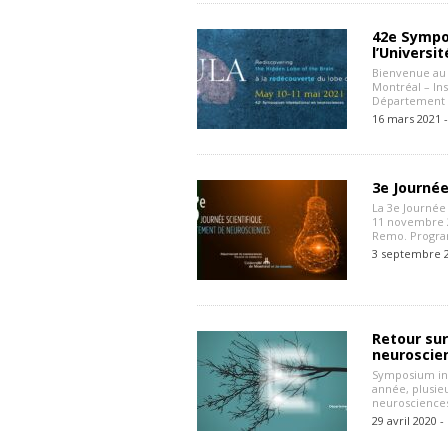
42e Sympo
l’Universi
Bienvenue au 
Montréal – Ins
Département d
16 mars 2021 
3e Journé
La 3e Journée
11 novembre 2
Remo. Progra
3 septembre 
Retour sur
neuroscien
Symposium int
année, plusie
neurosciences
29 avril 2020 -