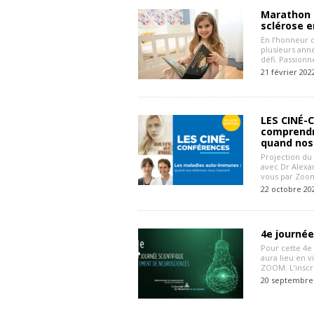
Marathon d
sclérose e
En l’honneur 
plusieurs ann
défi. Passionn
21 février 202
LES CINÉ-
comprendr
quand nos
Projection du
avec Dr Alexa
vous par Zoo
22 octobre 20
4e journé
Pour cette 4e
aura lieu en v
ZOOM. L’inscr
20 septembre