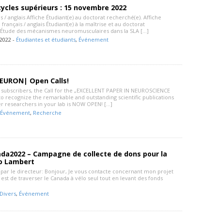
cycles supérieurs : 15 novembre 2022
is / anglais Affiche Étudiant(e) au doctorat recherché(e). Affiche
 français / anglais Étudiant(e) à la maîtrise et au doctorat
 Étude des mécanismes neuromusculaires dans la SLA […]
2022 -
Étudiantes et étudiants
,
Événement
EURON| Open Calls!
ubscribers, the Call for the „EXCELLENT PAPER IN NEUROSCIENCE
o recognize the remarkable and outstanding scientific publications
er researchers in your lab is NOW OPEN! […]
Événement
,
Recherche
da2022 – Campagne de collecte de dons pour la
o Lambert
par le directeur: Bonjour, Je vous contacte concernant mon projet
 est de traverser le Canada à vélo seul tout en levant des fonds
Divers
,
Événement