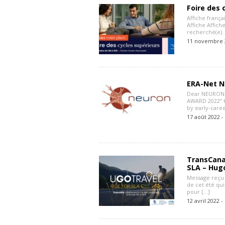
Foire des 
Affiche frança
Affiche Affiche
recherché(e).
11 novembre 
ERA-Net N
Dear NEURON s
AWARD 2022” t
by early-care
17 août 2022 -
TransCana
SLA – Hug
Message reçu 
de cet été qui
pour […]
12 avril 2022 -