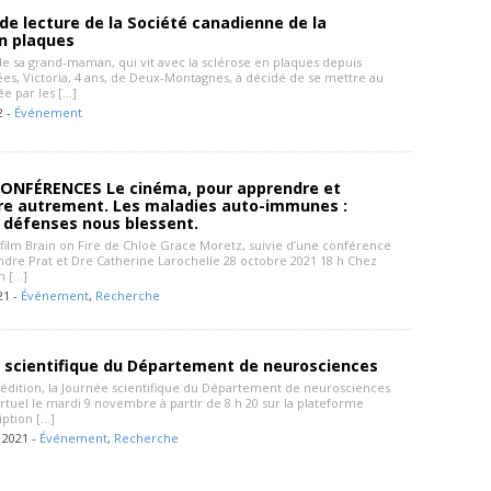
e lecture de la Société canadienne de la
n plaques
de sa grand-maman, qui vit avec la sclérose en plaques depuis
ées, Victoria, 4 ans, de Deux-Montagnes, a décidé de se mettre au
ée par les […]
2 -
Événement
CONFÉRENCES Le cinéma, pour apprendre et
e autrement. Les maladies auto-immunes :
 défenses nous blessent.
 film Brain on Fire de Chloë Grace Moretz, suivie d’une conférence
ndre Prat et Dre Catherine Larochelle 28 octobre 2021 18 h Chez
m […]
21 -
Événement
,
Recherche
e scientifique du Département de neurosciences
 édition, la Journée scientifique du Département de neurosciences
irtuel le mardi 9 novembre à partir de 8 h 20 sur la plateforme
iption […]
 2021 -
Événement
,
Recherche